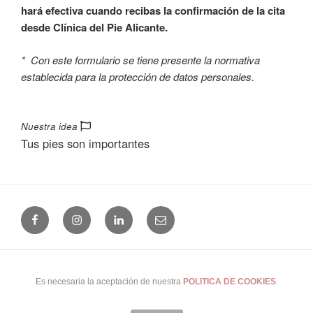
hará efectiva cuando recibas la confirmación de la cita
desde Clínica del Pie Alicante.
* Con este formulario se tiene presente la normativa
establecida para la protección de datos personales.
Nuestra idea
Tus pies son importantes
Facebook
Instagram
Linkedin
Email
(+34) 965 24 25 41
|
Uso y Privacidad
|
Cookies
|
Buscar...
|
Es necesaria la aceptación de nuestra
POLITICA DE COOKIES
.
© 2026 Clínica del Pie Alicante · Alicante · España