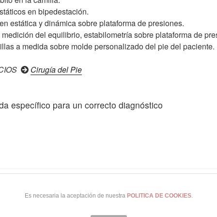
státicos en bipedestación.
 en estática y dinámica sobre plataforma de presiones.
 medición del equilibrio, estabilometría sobre plataforma de pre
illas a medida sobre molde personalizado del pie del paciente.
CIOS
Cirugía del Pie
da específico para un correcto diagnóstico
(+34) 965 24 25 41
|
Uso y Privacidad
|
Coo
Es necesaria la aceptación de nuestra
POLITICA DE COOKIES
.
© 2026 Clínica del Pie Alicante · Alicante · España