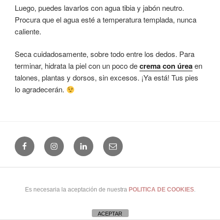
Luego, puedes lavarlos con agua tibia y jabón neutro.
Procura que el agua esté a temperatura templada, nunca
caliente.
Seca cuidadosamente, sobre todo entre los dedos. Para
terminar, hidrata la piel con un poco de
crema con úrea
en
talones, plantas y dorsos, sin excesos. ¡Ya está! Tus pies
lo agradecerán.
Facebook
Instagram
Linkedin
Email
(+34) 965 24 25 41
|
Uso y Privacidad
|
Cookies
|
Buscar...
|
Es necesaria la aceptación de nuestra
POLITICA DE COOKIES
.
© 2026 Clínica del Pie Alicante · Alicante · España
ACEPTAR