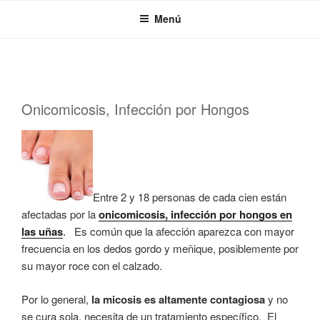
Saltar
Menú
al
contenido
PUBLICADO
Onicomicosis, Infección por Hongos
EL
Entre 2 y 18 personas de cada cien están
afectadas por la
onicomicosis, infección por hongos en
las uñas
.
Es común que la afección aparezca con mayor
frecuencia en los dedos gordo y meñique, posiblemente por
su mayor roce con el calzado.
Por lo general,
la micosis es altamente contagiosa
y no
se cura sola, necesita de un tratamiento específico. El