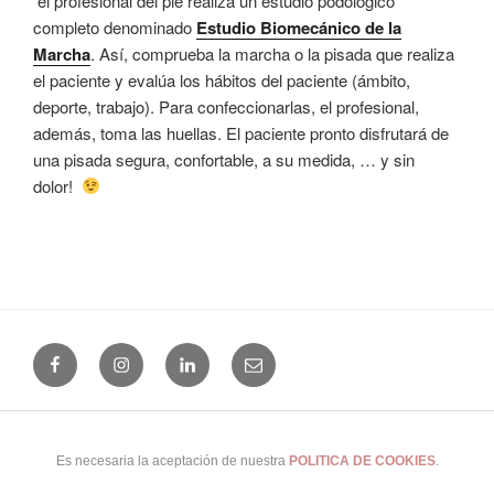
el profesional del pie realiza un estudio podológico
completo denominado
Estudio Biomecánico de la
Marcha
. Así, comprueba la marcha o la pisada que realiza
el paciente y evalúa los hábitos del paciente (ámbito,
deporte, trabajo). Para confeccionarlas, el profesional,
además, toma las huellas. El paciente pronto disfrutará de
una pisada segura, confortable, a su medida, … y sin
dolor!
Facebook
Instagram
Linkedin
Email
(+34) 965 24 25 41
|
Uso y Privacidad
|
Cookies
|
Buscar...
|
Es necesaria la aceptación de nuestra
POLITICA DE COOKIES
.
© 2026 Clínica del Pie Alicante · Alicante · España