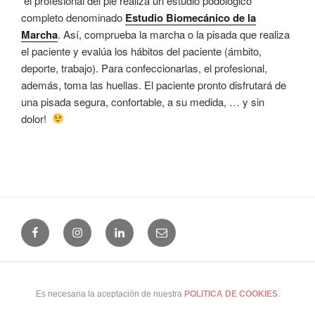
el profesional del pie realiza un estudio podológico
completo denominado
Estudio Biomecánico de la
Marcha
. Así, comprueba la marcha o la pisada que realiza
el paciente y evalúa los hábitos del paciente (ámbito,
deporte, trabajo). Para confeccionarlas, el profesional,
además, toma las huellas. El paciente pronto disfrutará de
una pisada segura, confortable, a su medida, … y sin
dolor!
Facebook
Instagram
Linkedin
Email
(+34) 965 24 25 41
|
Uso y Privacidad
|
Cookies
|
Buscar...
|
Es necesaria la aceptación de nuestra
POLITICA DE COOKIES
.
© 2026 Clínica del Pie Alicante · Alicante · España