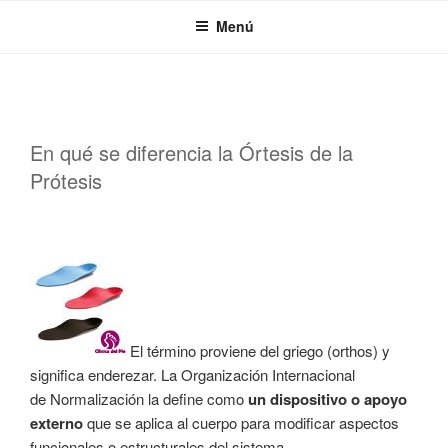
Saltar
Menú
al
contenido
PUBLICADO
En qué se diferencia la Órtesis de la
EL
Prótesis
El término proviene del griego (orthos) y
significa enderezar. La Organización Internacional
de Normalización la define como
un dispositivo o apoyo
externo
que se aplica al cuerpo para modificar aspectos
funcionales o estructurales del sistema