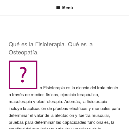
Saltar
Menú
al
contenido
PUBLICADO
Qué es la Fisioterapia. Qué es la
EL
Osteopatía.
La Fisioterapia es la ciencia del tratamiento
a través de medios físicos, ejercicio terapéutico,
masoterapia y electroterapia. Además, la fisioterapia
incluye la aplicación de pruebas eléctricas y manuales para
determinar el valor de la afectación y fuerza muscular,
pruebas para determinar las capacidades funcionales, la
amplitud del movimiento articular y medidas de la