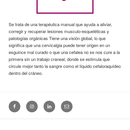
Se trata de una terapéutica manual que ayuda a aliviar,
corregir y recuperar lesiones musculo-esqueléticas y
patologías orgánicas Tiene una visión global, lo que
significa que una cervicalgia puede tener origen en un
esguince mal curado o que una cefalea no se nos cure a la
primera sin un trabajo craneal, donde se estimula que
circule mejor tanto la sangre como el líquido cefaloraquídeo
dentro del cráneo.
Facebook
Instagram
Linkedin
Email
(+34) 965 24 25 41
|
Uso y Privacidad
|
Cookies
|
Buscar...
|