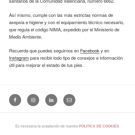
sanitarios de la Comunidad Valenciana, número 6662.
Así mismo, cumple con las más estrictas normas de
asepsia e higiene y con el equipamiento técnico necesario,
que regula el código NIMA, expedido por el Ministerio de
Medio Ambiente.
Recuerda que puedes seguirnos en
Facebook
y en
Instagram
para recibir todo tipo de consejos e información
útil para mejorar el estado de tus pies.
Facebook
Instagram
Linkedin
Email
(+34) 965 24 25 41
|
Uso y Privacidad
|
Cookies
|
Buscar...
|
Es necesaria la aceptación de nuestra
POLITICA DE COOKIES
.
© 2026 Clínica del Pie Alicante · Alicante · España