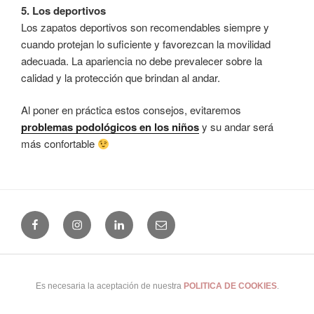
5. Los deportivos
Los zapatos deportivos son recomendables siempre y
cuando protejan lo suficiente y favorezcan la movilidad
adecuada. La apariencia no debe prevalecer sobre la
calidad y la protección que brindan al andar.
Al poner en práctica estos consejos, evitaremos
problemas podológicos en los niños
y su andar será
más confortable
Facebook
Instagram
Linkedin
Email
(+34) 965 24 25 41
|
Uso y Privacidad
|
Cookies
|
Buscar...
|
Es necesaria la aceptación de nuestra
POLITICA DE COOKIES
.
© 2026 Clínica del Pie Alicante · Alicante · España