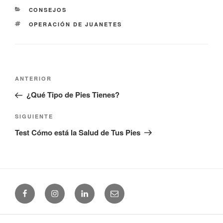
CATEGORÍAS
CONSEJOS
ETIQUETAS
OPERACIÓN DE JUANETES
Navegación
Entrada
ANTERIOR
de
anterior:
¿Qué Tipo de Pies Tienes?
entradas
Siguiente
SIGUIENTE
entrada
Test Cómo está la Salud de Tus Pies
Facebook
Instagram
Linkedin
Email
(+34) 965 24 25 41
|
Uso y Privacidad
|
Cookies
|